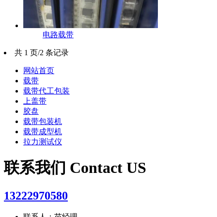
电路载带
共 1 页/2 条记录
网站首页
载带
载带代工包装
上盖带
胶盘
载带包装机
载带成型机
拉力测试仪
联系我们
Contact US
13222970580
联系人：苗经理