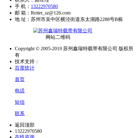
手 机：
13222970580
邮 箱：Reiter_sz@126.com
地 址：苏州市吴中区横泾街道东太湖路2288号B栋
网站二维码
Copyright © 2005-2019 苏州鑫瑞特载带有限公司 版权所
有
技术支持：
百度统计
首页
电话
短信
联系
返回顶部
13222970580
在线咨询