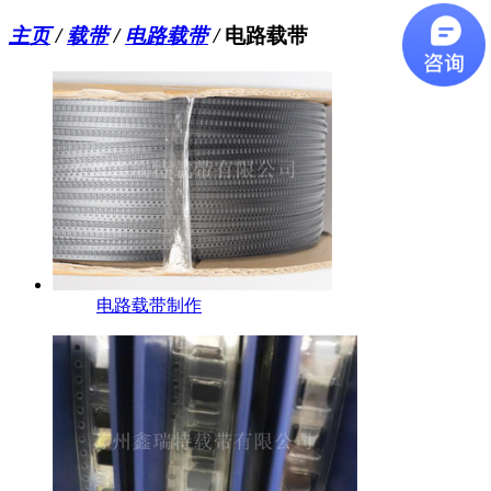
主页
/
载带
/
电路载带
/
电路载带
电路载带制作