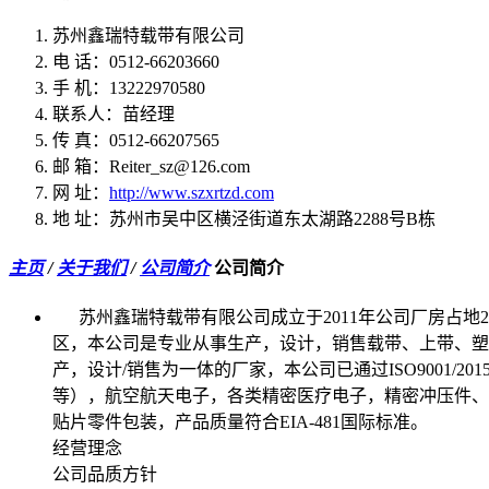
苏州鑫瑞特载带有限公司
电 话：0512-66203660
手 机：13222970580
联系人：苗经理
传 真：0512-66207565
邮 箱：Reiter_sz@126.com
网 址：
http://www.szxrtzd.com
地 址：苏州市吴中区横泾街道东太湖路2288号B栋
主页
/
关于我们
/
公司简介
公司简介
苏州鑫瑞特载带有限公司成立于2011年公司厂房占地2
区，本公司是专业从事生产，设计，销售载带、上带、塑
产，设计/销售为一体的厂家，本公司已通过ISO9001/2
等），航空航天电子，各类精密医疗电子，精密冲压件、
贴片零件包装，产品质量符合EIA-481国际标准。
经营理念
公司品质方针