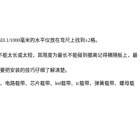
/1000毫米的水平仪放在弯尺上找到±2格。
不能太长或太短，其限度为最长不能碰到撤离记得横隔板上，最
要把安装的技巧仔细了解清楚。
路载带、芯片载带、led载带、ic载带、弹簧载带、螺母载